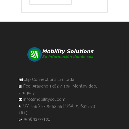
Clip Connections Limitada
Fco. Araucho 1362 / 105, Montevideo,
Uruguay
info@mobilitysol.com
UY: +598 2709 53 55 | USA: +1 631 573
1613
+59892777101