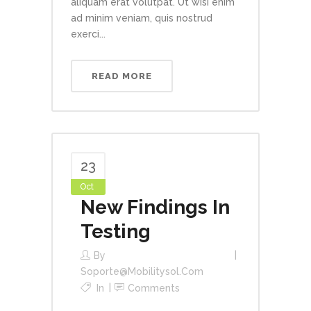
aliquam erat volutpat. Ut wisi enim
ad minim veniam, quis nostrud
exerci...
READ MORE
23
Oct
New Findings In
Testing
By
Soporte@mobilitysol.com
In
Comments