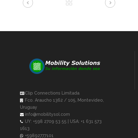
Clip Connections Limitada
Fco. Araucho 1362 / 105, Montevideo,
Uruguay
info@mobilitysol.com
UY: +598 2709 53 55 | USA: +1 631 573
1613
+59892777101