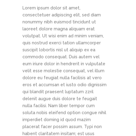
Lorem ipsum dolor sit amet,
consectetuer adipiscing elit, sed diam
nonummy nibh euismod tincidunt ut
laoreet dolore magna aliquam erat
volutpat. Ut wisi enim ad minim veniam,
quis nostrud exerci tation ullamcorper
suscipit lobortis nisl ut aliquip ex ea
commodo consequat. Duis autem vel
eum iriure dolor in hendrerit in vulputate
velit esse molestie consequat, vel illum
dolore eu feugiat nulla facilisis at vero
eros et accumsan et iusto odio dignissim
qui blandit praesent luptatum zzril
delenit augue duis dolore te feugait
nulla facilisi. Nam liber tempor cum
soluta nobis eleifend option congue nihil
imperdiet doming id quod mazim
placerat facer possim assum. Typi non
habent claritatem insitam; est usus