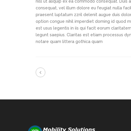
nisl ut aliquip ex ea commodo consequat. Duis au
consequat, vel illum dolore eu feugiat nulla faci
praesent luptatum zzril delenit augue duis dolor
option congue nihil imperdiet doming id quod m
est usus legentis in iis qui facit eorum claritat
legunt saepius. Claritas est etiam processus d
notare quam littera gothica quam