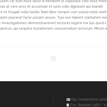
tem vel eum iriure dolor in hendrerit in vulputate velit esse mole
lisis at vero eros et accumsan et iusto odio dignissim qui blandit
e te feugait nulla facilisi. Nam liber tempor cum soluta nobis elei
azim placerat facer possim assum. Typi non habent claritatem ins
em. Investigationes demonstraverunt lectores legere me lius quod ii
ynamicus, qui sequitur mutationem consuetudium lectorum. Mirum e
Clip Connections Limi
Fco. Araucho 1362 / 1