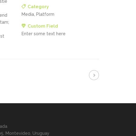
stie
Category
Media, Platform
fend
itam;
Custom Field
Enter some text here
st
tada
05, Montevideo, Uruguay