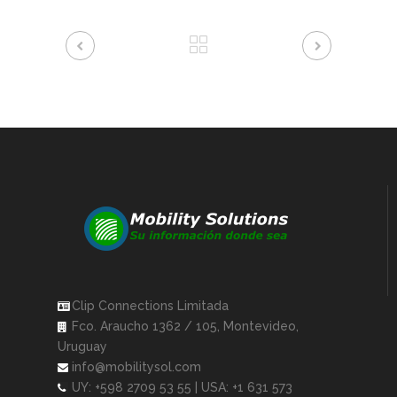
Clip Connections Limitada
Fco. Araucho 1362 / 105, Montevideo,
Uruguay
info@mobilitysol.com
UY: +598 2709 53 55 | USA: +1 631 573